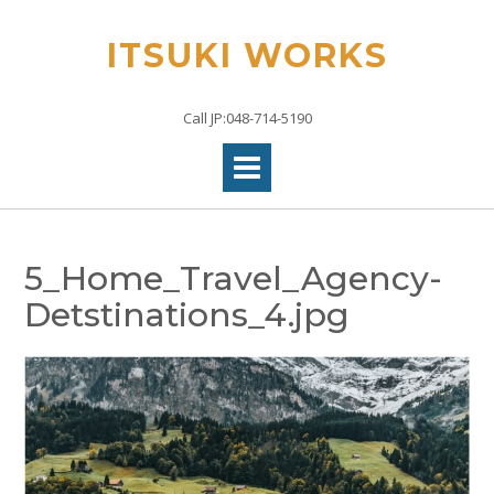
Skip
to
ITSUKI WORKS
content
Call JP:048-714-5190
5_Home_Travel_Agency-
Detstinations_4.jpg