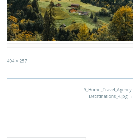
Full
404 × 257
size
Post
5_Home_Travel_Agency-
navigation
Detstinations_4.jpg
→