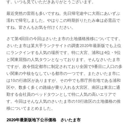
す。いつも見ていただきありがとうございます。
最近突然の雷雨も多いですね。先日帰宅途中に大雨にあいずぶ
濡れで帰宅しました。やはりこの時期折りたたみ傘は必需品で
すね。皆さんもお気を付けください。
さて第4回目の今回はさいたま市の土地価格推移についてです。
さいたま市は某大手ランクサイトの調査2020年最新版でも上位
にランクインする人気の場所です。特に大宮、浦和は4位・9位
と関東屈指の人気タウンとなっております。そんなさいたま市
ですが、政令指定都市に制定されており全国で9番目に人口の多
い関東の中核をなしている都市の一つです。またさいたま市に
は10の行政区がありますが、その中でも県庁所在地である浦和
区や、数多く多くの路線が乗り入れる大宮区、南区は東京に通
勤する会社員のベッドタウンとして特に人気の高いエリアで
す。今回はそんな人気のさいたま市の10行政区の土地価格の推
移についてまとめました。
2020年最新版地下公示価格 さいたま市